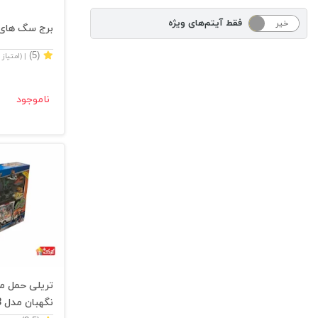
فقط آیتم‌های ویژه
خیر
بله
برج سگ های نگه
(5)
| (امتیاز
ناموجود
تریلی حمل 
نگهبان مدل G2038