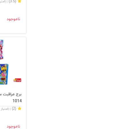
(3.5)
| (امت
ناموجود
برج مراقبت 
1014
(2)
| (امتیاز
ناموجود