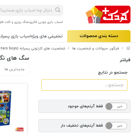
اسباب بازی چوبی فکری
تفنگ یوزی و کلت فلز
دسته بندی محصولات
تخفیفی های ویژه
اسباب بازی پسرانه
فیگور، حیوانات و شخصیت ها
شخصیت های کارتونی پسرانه (Characters boys)
سگ های نگهبان (rol
فیلتر
جدیدترین ها
جستجو در نتایج
فقط آیتم‌های موجود
خیر
بله
فقط آیتم‌های تخفیف دار
خیر
بله