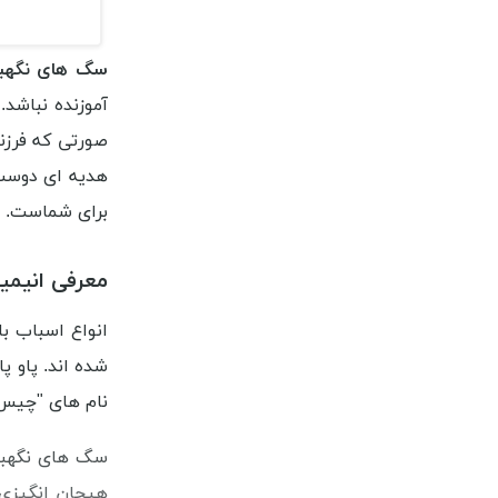
سگ های نگهب
آموزنده نباشد.
صورتی که فرزن
هدیه ای دوست 
برای شماست. پ
معرفی انیم
نام های "چیس"،
سگ های نگهبان
هیجان انگیزی 