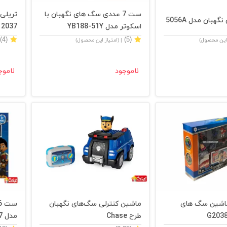
ست 7 عددی سگ های نگهبان با
تریلی
بان مدل 5056A
اسکوتر مدل YB188-51Y
2037
(4)
(5)
 این محصول)
| (امتیاز این محصول)
ناموجود
ناموج
ماشین سگ های
ماشین کنترلی سگ‌های نگهبان
طرح Chase
مدل PT985-7