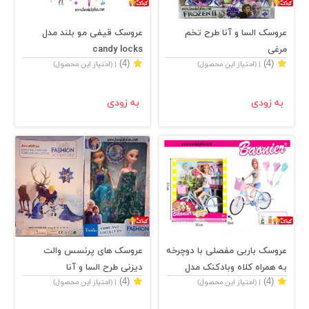
عروسک السا و آنا طرح تخم
عروسک قیفی مو بلند مدل
مرغی
candy locks
(4)
(4)
| (امتیاز این محصول)
| (امتیاز این محصول)
به زودی
به زودی
عروسک باربی مفصلی با دوچرخه
عروسک های پرنسس والت
به همراه کلاه وبادکنک مدل
دیزنی طرح السا و آنا
(4)
(4)
| (امتیاز این محصول)
| (امتیاز این محصول)
86892JJ