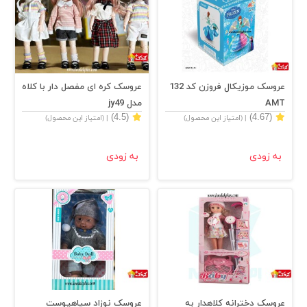
عروسک موزیکال فروزن کد 132
عروسک کره ای مفصل دار با کلاه
AMT
مدل jy49
(4.5)
(4.67)
| (امتیاز این محصول)
| (امتیاز این محصول)
به زودی
به زودی
عروسک دخترانه کلاهدار به
عروسک نوزاد سیاهپوست