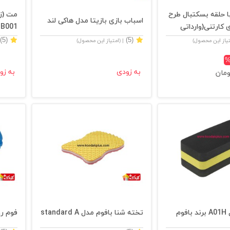
 حلقه بسکتبال طرح
مت (زی
اسباب بازی بازیتا مدل هاکی لند
ارتنی(وارداتی
B001
(5)
(5)
تیاز این محصول)
| (امتیاز این محصول)
%
به زودی
به زو
ومان
وم
تخته شنا بافوم مدل standard A
فوم رول