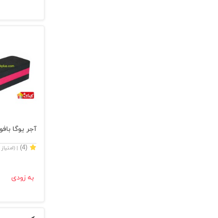
آجر یوگا بافوم
(4)
| (امتیاز
به زودی