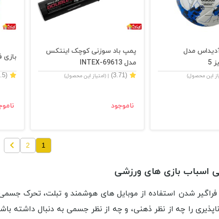
آدیداس مدل
پمپ باد سوزنی کوچک اینتکس
بازی ف
مدل INTEX-69613
(3.5)
(3.71)
یاز این محصول)
| (امتیاز این محصول)
ناموجود
ناموج
2
1
تی اسباب بازی های ورزشی
ل فراگیر شدن استفاده از موبایل های هوشمند و تبلت، تحرک جسمی
پذیری را چه از نظر ذهنی، و چه از نظر جسمی به دنبال داشته باشد