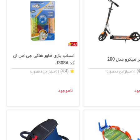
اسباب بازی هاور هاکی جی اس ان
 میکرو مدل 200
کد J308A
(4.4)
| (امتیاز این محصول)
| (امتیاز این محصول)
ود
ناموجود