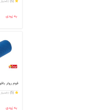
(5)
| (امتیاز
به زودی
فوم رولر بافوم م
(5)
| (امتیاز
به زودی