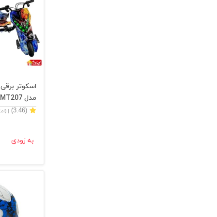
اسکوتر برقی 
مدل MT207
(3.46)
| (ام
به زودی