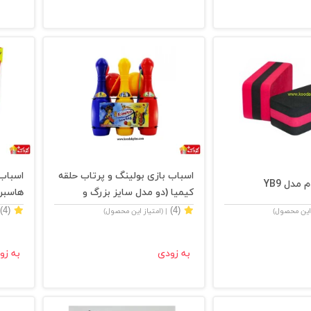
اسباب بازی بولینگ و پرتاب حلقه
اسباب
 مدل YB9
کیمیا (دو مدل سایز بزرگ و
هاسبر
کوچک) برند لبخند
(4)
(4)
 این محصول)
| (امتیاز این محصول)
به زودی
به زو