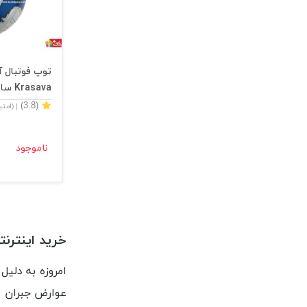
توپ فوتبال 
Krasava سایز 5
(3.8)
| (امت
ناموجود
خرید اینترن
امروزه به دلی
عوارض جبران نا