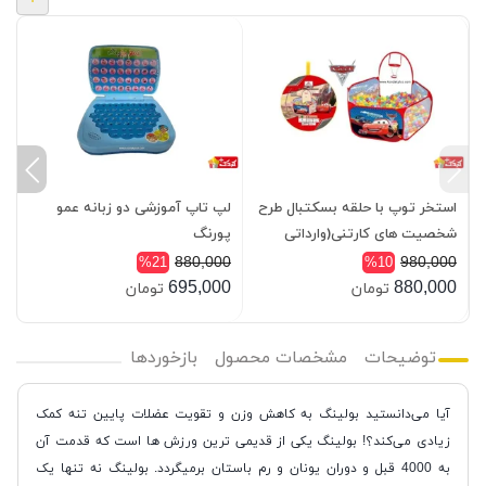
استخر توپ با حلقه بسکتبال طرح
لپ تاپ آموزشی دو زبانه عمو
شخصیت های کارتنی(وارداتی
پورنگ
m
اصلی)
880,000
980,000
%21
%10
0
695,000
880,000
تومان
تومان
توضیحات
مشخصات محصول
بازخوردها
آیا می‌دانستید بولینگ به کاهش وزن و تقویت عضلات پایین تنه کمک
زیادی می‌کند؟! بولینگ یکی از قدیمی ترین ورزش ها است که قدمت آن
به 4000 قبل و دوران یونان و رم باستان برمیگردد. بولینگ نه تنها یک