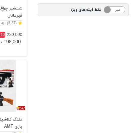
شمشیر چراغ د
فقط آیتم‌های ویژه
خیر
بله
قهرمانان
(3.37)
| (ام
220,000
10
198,000
ت
تفنگ کلاشین
بازی AMT