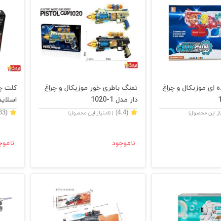
 ای موزیکال و چراغ
تفنگ باطری خور موزيكال و چراغ
كلت چر
دار مدل 1-1020
اسلايد دا
(4.33)
(4.4)
یاز این محصول)
| (امتیاز این محصول)
ناموجود
ناموج