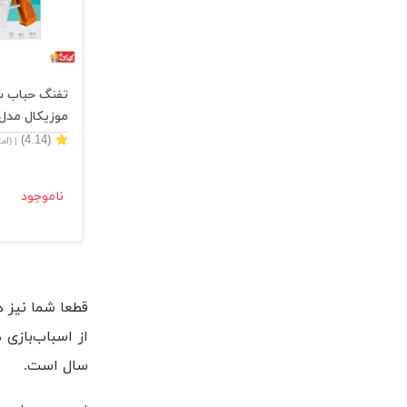
تفنگ حباب س
موزيكال مدل 24-99
(4.14)
| (ام
ناموجود
قطعا شما نیز ه
از اسباب‌بازی‌
سال است.