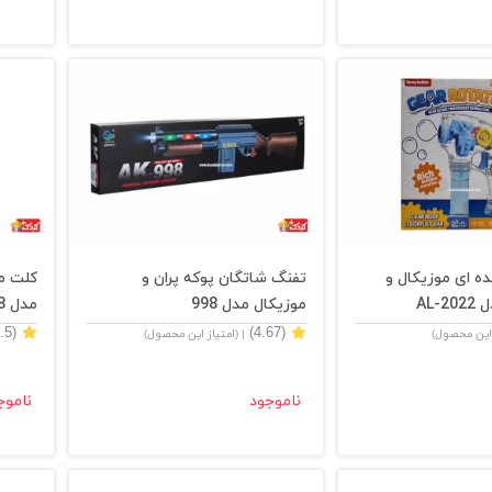
ه ای موزیکال و
تفنگ شاتگان پوکه پران و
کلت مو
AL-
موزيكال مدل 998
مدل 968
(4.5)
(4.67)
 این محصول)
| (امتیاز این محصول)
ناموجود
ناموج