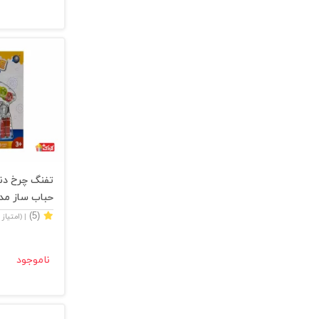
تفنگ چرخ دند
حباب ساز مدل 2022
(5)
| (امتیاز
ناموجود