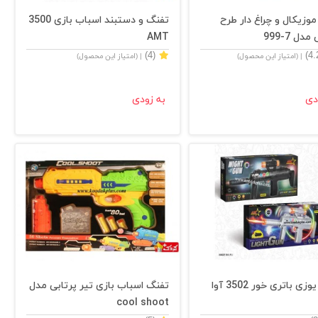
وزیکال و چراغ دار طرح
تفنگ و دستبند اسباب بازی 3500
دل 7-999
AMT
(4)
| (امتیاز این محصول)
| (امتیاز این محصول)
دی
به زودی
تفنگ یوزی باتری خور 3502 آوا
تفنگ اسباب بازی تیر پرتابی مدل
cool shoot