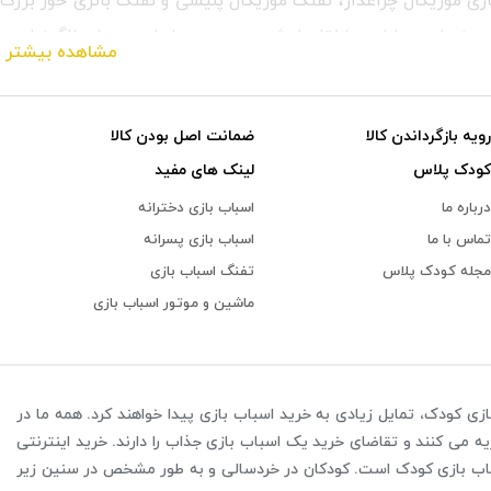
زی موزیکال چراغدار، تفنگ موزیکال پلیسی و تفنگ باتری خور بزر
عین زیبایی، دارای ساختار خوش‌ دست و صداهای هیجان‌ انگیز است 
مشاهده بیشتر
رویه بازگرداندن کالا
ضمانت اصل بودن کالا
کودک پلاس
لینک های مفید
درباره ما
اسباب بازی دخترانه
تماس با ما
اسباب بازی پسرانه
مجله کودک پلاس
تفنگ اسباب بازی
ماشین و موتور اسباب بازی
 اسباب بازی؛ یک وسیله سرگرم‌کننده و رنگارنگ است که طراحی شد
کند.
زی کودک، تمایل زیادی به خرید اسباب بازی پیدا خواهند کرد. همه ما در
یشه نگران کودک خود هستید و در انتخاب وسایل بازی وسواس خا
یه می کنند و تقاضای خرید یک اسباب بازی جذاب را دارند. خرید اینترنتی
 بیشتری باشید.
باب بازی کودک است. کودکان در خردسالی و به طور مشخص در سنین زیر