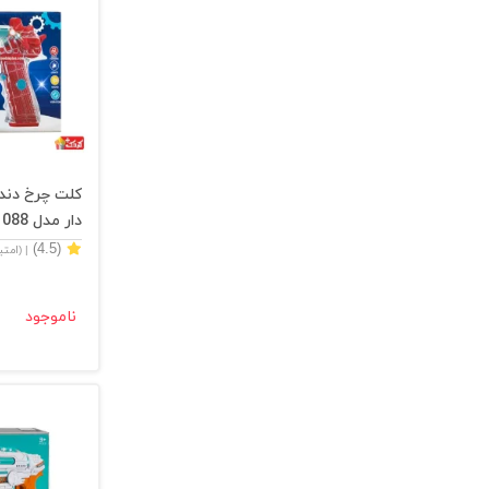
کلت چرخ دنده
دار مدل 1088
(4.5)
| (امت
ناموجود