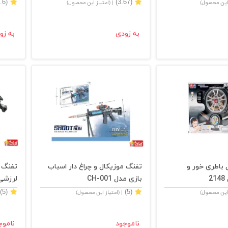
(3.6)
(3.67)
 این محصول)
| (امتیاز این محصول)
به زودی
به زو
باطری خور و
تفنگ موزیکال و چراغ دار اسباب
تفنگ م
2
بازی مدل CH-001
لرزشی مد
(5)
(5)
 این محصول)
| (امتیاز این محصول)
ناموجود
ناموج