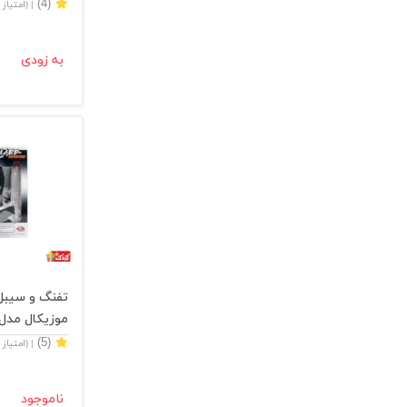
(4)
| (امتیاز
به زودی
تفنگ و سیبل 
موزيكال مدل 148
(5)
| (امتیاز
ناموجود