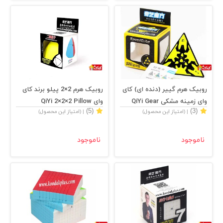
روبیک هرم گییر (دنده ای) کای
روبیک هرم 2×2 پیلو برند کای
وای زمینه مشکی QiYi Gear
وای QiYi 2×2×2 Pillow
(5)
(3)
| (امتیاز این محصول)
| (امتیاز این محصول)
Piraminx stickerless
Pyraminx
ناموجود
ناموجود