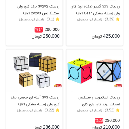
روبیک 3x3 گییر (دنده ای) کای
روبیک 2×2×3 برند کای وای
وای زمینه مشکی QiYi Gear
استیکرلس QiYi 2×2×3
(3.1)
(3.39)
| (امتیاز این محصول)
| (امتیاز این محصول)
stickerless
3x3
290,000
%14
250,000
425,000
تومان
تومان
روبیک اسکیوب و سیکس
روبیک 3×3 آینه ای حجمی برند
اسپات برند کای وای کای
کای وای زمینه مشکی QiYi
(3.22)
(3.52)
| (امتیاز این محصول)
| (امتیاز این محصول)
Mirror 3×3×3
290,000
%28
286,000
210,000
تومان
تومان