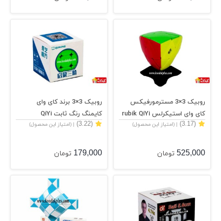
روبیک 3×3 مسترمورفیکس
روبیک 3×3 برند کای وای
کای وای استیکرلس rubik QiYi
کایمنگ رنگ ثابت QiYi
(3.22)
(3.17)
| (امتیاز این محصول)
| (امتیاز این محصول)
QIMENG 3×3×3
Mastermorphix
179,000
525,000
تومان
تومان