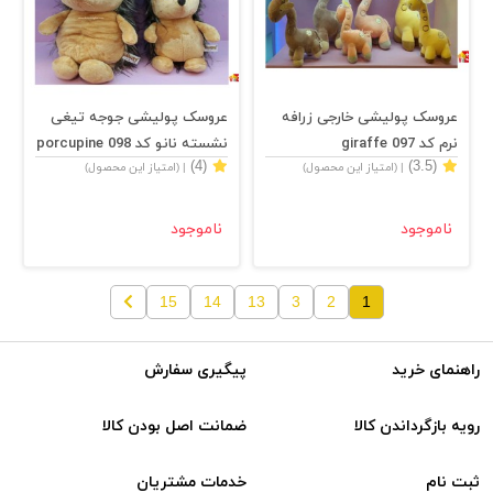
عروسک پولیشی خارجی زرافه
عروسک پولیشی جوجه تیغی
نرم کد 097 giraffe
نشسته نانو کد 098 porcupine
(4)
(3.5)
| (امتیاز این محصول)
| (امتیاز این محصول)
ناموجود
ناموجود
15
14
13
3
2
1
راهنمای خرید
پیگیری سفارش
رویه بازگرداندن کالا
ضمانت اصل بودن کالا
ثبت نام
خدمات مشتریان