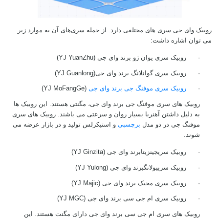
روبیک وای جی سری های مختلفی دارد. از جمله سری‌های آن به موارد زیر
می توان اشاره داشت:
·
روبیک سری یوان ژو برند وای جی (
YJ YuanZhu
)
·
روبیک سری گوانلانگ برند وای جی
(
YJ Guanlong
)
·
روبیک سری موفنگ جی برند وای جی
(
YJ MoFangGe
)
روبیک های سری موفنگ جی برند وای جی، مگنتی هستند. این روبیک ها
به دلیل داشتن آهنربا بسیار روان و سرعتی می باشند. روبیک های سری
موفنگ جی در دو مدل
برچسبی
و استیکرلس تولید و در بازار عرضه می
شوند.
·
روبیک سری
جینزیتا
برند وای جی (
YJ Ginzita
)
·
روبیک سری
یولانگ
برند وای جی (
YJ Yulong
)
·
روبیک سری مجیک برند وای جی (
YJ Majic
)
·
روبیک سری ام جی سی برند وای جی (
YJ MGC
)
روبیک های سری ام جی سی برند وای جی دارای مگنت هستند. این