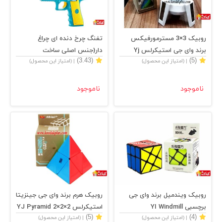
روبیک 3×3 مسترمورفیکس
تفنگ چرخ دنده ای چراغ
برند وای جی استیکرلس Yj
دار(جنس اصلی ساخت
(3.43)
(5)
| (امتیاز این محصول)
| (امتیاز این محصول)
Mastermorphix 3x3
چین)مدل YJ-Q032
Stickerless
ناموجود
ناموجود
روبیک ویندمیل برند وای جی
روبیک هرم برند وای جی جینزیتا
برچسبی YI Windmill
استیکرلس YJ Pyramid 2×2×2
(5)
(4)
| (امتیاز این محصول)
| (امتیاز این محصول)
Ginzita