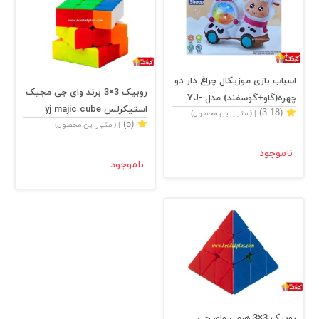
اسباب بازی موزیکال چراغ دار دو
روبیک 3×3 برند وای جی مجیک
چهره(گاو+گوسفند) مدل YJ-
استیکرلس yj majic cube
(3.18)
| (امتیاز این محصول)
3036
(5)
| (امتیاز این محصول)
3×3×3
ناموجود
ناموجود
روبیک 3×3 هرمی وای جی