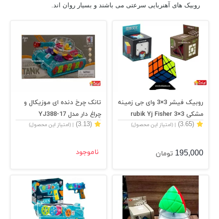
روبیک های آهنربایی سرعتی می باشند و بسیار روان اند.
روبیک فیشر 3×3 وای جی زمینه
تانک چرخ دنده ای موزیکال و
مشکی 3×3 rubik Yj Fisher
چراغ دار مدل 17-YJ388
(3.13)
(3.65)
| (امتیاز این محصول)
| (امتیاز این محصول)
195,000
ناموجود
تومان