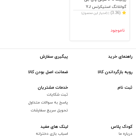
گوانلانگ استیکرلس YJ
(3.36)
| (امتیاز این محصول)
Guanlong Pyramid Rubic
ناموجود
راهنمای خرید
پیگیری سفارش
رویه بازگرداندن کالا
ضمانت اصل بودن کالا
ثبت نام
خدمات مشتریان
ثبت شکایات
پاسخ به سوالات متداول
تحویل سریع سفارشات
کودک پلاس
لینک های مفید
درباره ما
اسباب بازی دخترانه