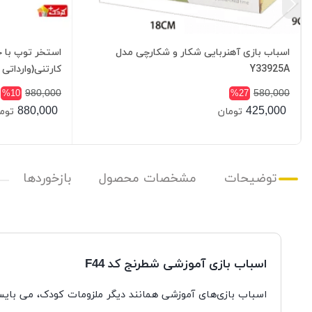
اسباب بازی آهنربایی شکار و شکارچی مدل
استخر توپ با 
Y33925A
کارتنی(وارداتی 
980,000
580,000
%10
%27
880,000
425,000
تومان
توم
توضیحات
مشخصات محصول
بازخوردها
اسباب بازی آموزشی شطرنج کد F44
اسباب بازی‌های آموزشی همانند دیگر ملزومات کودک، می بایست