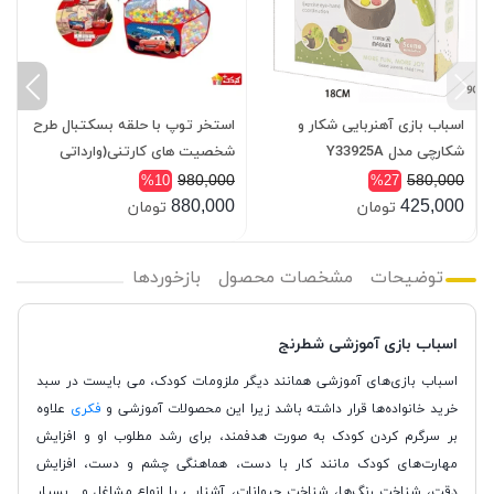
اسباب بازی آهنربایی شکار و
استخر توپ با حلقه بسکتبال طرح
با
شکارچی مدل Y33925A
شخصیت های کارتنی(وارداتی
اصلی)
0
980,000
580,000
%10
%27
0
880,000
425,000
تومان
تومان
توضیحات
مشخصات محصول
بازخوردها
اسباب بازی آموزشی شطرنج
اسباب بازی‌های آموزشی همانند دیگر ملزومات کودک، می بایست در سبد
خرید خانواده‌ها قرار داشته باشد زیرا این محصولات آموزشی و
فکری
علاوه
بر سرگرم کردن کودک به صورت هدفمند، برای رشد مطلوب او و افزایش
مهارت‌های کودک مانند کار با دست، هماهنگی چشم و دست، افزایش
دقت، شناخت رنگ‌ها، شناخت حیوانات، آشنایی با انواع مشاغل و....بسیار