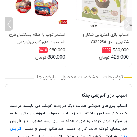
اسباب بازی آهنربایی شکار و
استخر توپ با حلقه بسکتبال طرح
با
شکارچی مدل Y33925A
شخصیت های کارتنی(وارداتی
اصلی)
0
980,000
580,000
%10
%27
0
880,000
425,000
تومان
تومان
توضیحات
مشخصات محصول
بازخوردها
اسباب بازی آموزشی جنگا
اسباب بازی‌های آموزشی همانند دیگر ملزومات کودک، می بایست در سبد
خرید خانواده‌ها قرار داشته باشد زیرا این محصولات آموزشی و فکری علاوه
بر سرگرم کردن کودک به صورت هدفمند، برای رشد مطلوب او و افزایش
مهارت‌های کودک مانند کار با دست، هماهنگی چشم و دست،
افزایش
دقت
، شناخت رنگ‌ها، شناخت حیوانات، آشنایی با انواع مشاغل و....بسیار