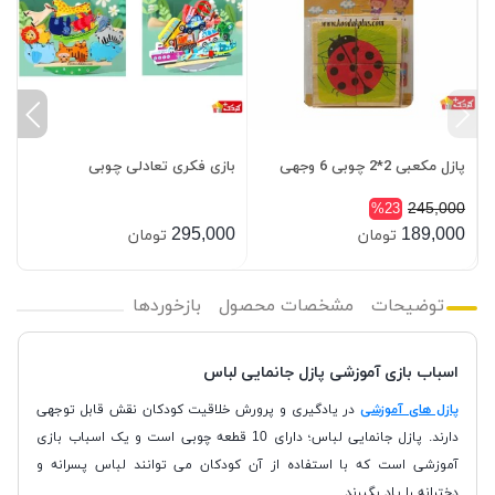
ا
پازل مکعبی 2*2 چوبی 6 وجهی
بازی فکری تعادلی چوبی
آ
0
245,000
%23
0
295,000
189,000
تومان
تومان
توضیحات
مشخصات محصول
بازخوردها
اسباب بازی آموزشی پازل جانمایی لباس
پازل های آموزشی
در یادگیری و پرورش خلاقیت کودکان نقش قابل توجهی
دارند. پازل جانمایی لباس؛ دارای 10 قطعه چوبی است و یک اسباب بازی
آموزشی است که با استفاده از آن کودکان می توانند لباس پسرانه و
دخترانه را یاد بگیرند.