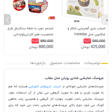
اسباب بازی آهنربایی شکار و
استخر توپ با حلقه بسکتبال طرح
با
شکارچی مدل Y33925A
شخصیت های کارتنی(وارداتی
اصلی)
0
980,000
580,000
%10
%27
0
880,000
425,000
تومان
تومان
توضیحات
مشخصات محصول
بازخوردها
عروسک نمایشی شادی رویان مدل عقاب
عروسک‌های نمایشی نمونه‌ای از
اسباب بازی‌های آموزشی
هستند که هم
به صورت فردی و هم به صورت گروهی می توان از آن استفاده نمود.
عروسک نمایشی باعث تقویت مهارت کار گروهی و همچنین رشد عاطفی
کودک می شود تنوع بالای عروسک‌های نمایشی باعث می شود که برای
کودکان جذابیت داشته باشد و خیلی زود خسته نشوند.