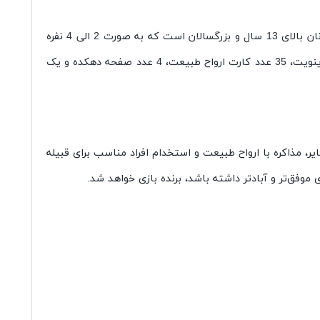
بازی فکری اینویت Inuit یکی دیگر از بازی‌های رومیزی جذاب تولید شده از برند میپل کینگ است. این بازی مناسب برای رده سنی نوجوانان بالای 13 سال و بزرگسالان است که به صورت 2 الی 4 نفره
قابل اجراست. سبک اصلی این بازی استراتژیک است. پکیج بازی اینوایت میپل کینگ حاوی 11 عدد کارت آفتاب تابان، 117 عدد کارت اینویت، 35 عدد کارت ارواح طبیعت، 4 عدد صفحه دهکده و یک
inui هستند که باید با ایجاد و مدیریت درست ذخایر، مذاکره با ارواح طبیعت و استخدام افراد مناسب برای قبیله
موفق‌تر و آبادتر داشته باشد، برنده بازی خواهد شد.