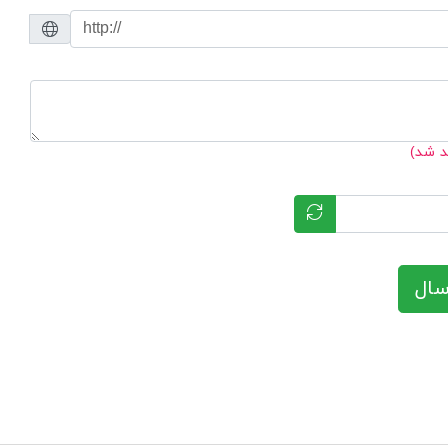
د شد)
سال