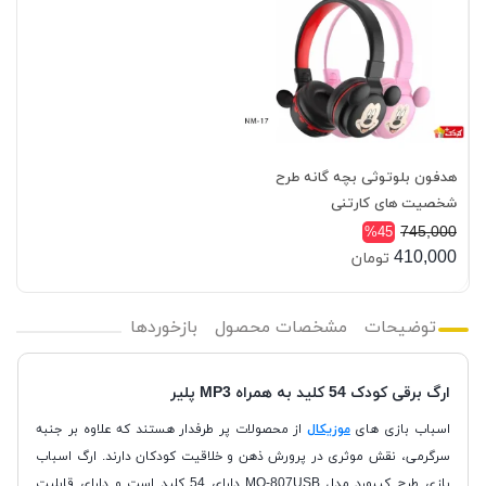
هدفون بلوتوثی بچه گانه طرح
شخصیت های کارتنی
745,000
%45
410,000
تومان
توضیحات
مشخصات محصول
بازخوردها
ارگ برقی کودک 54 کلید به همراه MP3 پلیر
اسباب بازی های
موزیکال
از محصولات پر طرفدار هستند که علاوه بر جنبه
سرگرمی، نقش موثری در پرورش ذهن و خلاقیت کودکان دارند. ارگ اسباب
بازی طرح کیبورد مدل MQ-807USB دارای 54 کلید است و دارای قابلیت