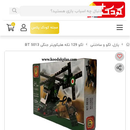
0
مجله کودک پلاس
پازل، لگو و ساختنی
لگو 129 تکه هلیکوپتر جنگی BT 5013