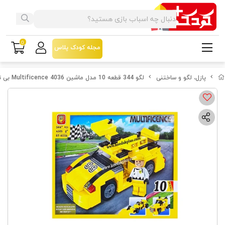
0
مجله کودک پلاس
پازل، لگو و ساختنی
لگو 344 قطعه 10 مدل ماشین Multificence 4036 بی تی