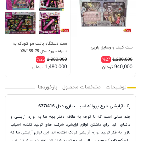
ست دستگاه بافت مو کودک به
ست کیف و وسایل باربی
همراه مهره مدل 75-XW155
1,980,000
1,280,000
%25
%27
1,480,000
940,000
تومان
تومان
توضیحات
مشخصات محصول
بازخوردها
پک آرايشی طرح پروانه اسباب بازی مدل 677/416
جند سالی است که با توجه به علاقه دختر بچه ها به لوازم آرایشی و
قاضای آنها برای داشتن لوازم آرایشی، شرکت های تولید کننده اسباب
بازی به فکر تولید لوازم آرایشی کودک افتاده اند. این لوازم آرایشی ها که
برای کودکان کم سن و سال طراحی و تولید شده اند طبق ادعای شرکت های