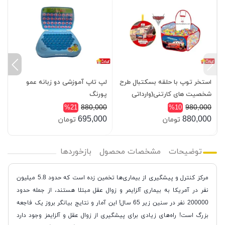
استخر توپ با حلقه بسکتبال طرح
لپ تاپ آموزشی دو زبانه عمو
شخصیت های کارتنی(وارداتی
پورنگ
m
اصلی)
880,000
980,000
%21
%10
0
695,000
880,000
تومان
تومان
توضیحات
مشخصات محصول
بازخوردها
مرکز کنترل و پیشگیری از بیماری‌ها تخمین زده است که حدود 5.8 میلیون
نفر در آمریکا به بیماری آلزایمر و زوال عقل مبتلا هستند، از جمله حدود
200000 نفر در سنین زیر 65 سال! این آمار و نتایج بیانگر بروز یک فاجعه
بزرگ است! راه‌های زیادی برای پیشگیری از زوال عقل و آلزایمز وجود دارد