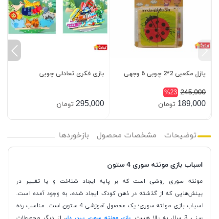
ا
پازل مکعبی 2*2 چوبی 6 وجهی
بازی فکری تعادلی چوبی
آ
0
245,000
%23
0
295,000
189,000
تومان
تومان
توضیحات
مشخصات محصول
بازخوردها
اسباب بازی مونته سوری 4 ستون
مونته سوری روشی است که بر پایه ایجاد شناخت و یا تغییر در
بینش‌هایی که از گذشته در ذهن کودک ایجاد شده، به وجود آمده است.
اسباب بازی مونته سوری؛ یک محصول آموزشی 4 ستون است. مناسب رده
سنی 3 سال به بالا هست.
بازی مونته سوری پین دار
،
از دیگر محصولات