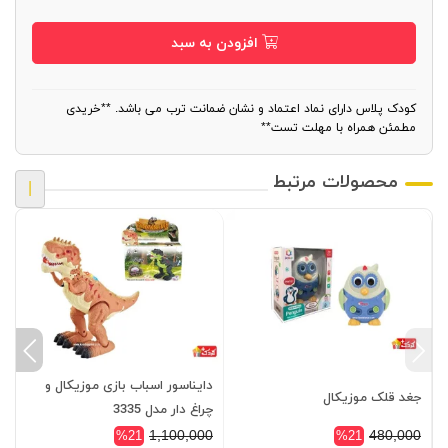
افزودن به سبد
کودک پلاس دارای نماد اعتماد و نشان ضمانت ترب می باشد. **خریدی
مطمئن همراه با مهلت تست**
محصولات مرتبط
|
دایناسور اسباب بازی موزیکال و
ا
جغد قلک موزیکال
چراغ دار مدل 3335
دن
0
1,100,000
480,000
%21
%21