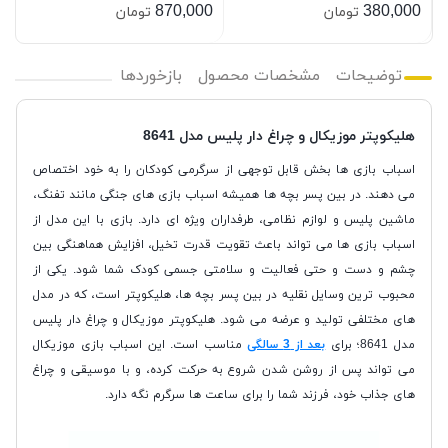
0
870,000
380,000
تومان
تومان
توضیحات
مشخصات محصول
بازخوردها
هلیکوپتر موزیکال و چراغ دار پلیس مدل 8641
اسباب بازی ها بخش قابل توجهی از سرگرمی کودکان را به خود اختصاص
می دهند. در بین پسر بچه ها همیشه اسباب بازی های جنگی مانند تفنگ،
ماشین پلیس و لوازم نظامی، طرفداران ویژه ای دارد. بازی با این مدل از
اسباب بازی ها می تواند باعث تقویت قدرت تخیل، افزایش هماهنگی بین
چشم و دست و حتی فعالیت و سلامتی جسمی کودک شما شود. یکی از
محبوب ترین وسایل نقلیه در بین پسر بچه ها، هلیکوپتر است، که در مدل
های مختلفی تولید و عرضه می شود. هلیکوپتر موزیکال و چراغ دار پلیس
مدل 8641؛ برای
بعد از 3 سالگی
مناسب است. این اسباب بازی موزیکال
می تواند پس از روشن شدن شروع به حرکت کرده، و با موسیقی و چراغ
های جذاب خود، فرزند شما را برای ساعت ها سرگرم نگه دارد.