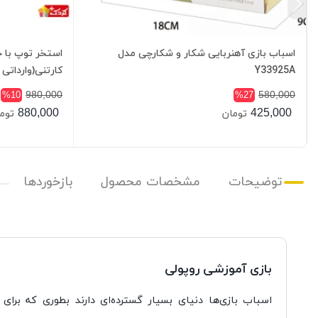
اسباب بازی آهنربایی شکار و شکارچی مدل
استخر توپ با 
Y33925A
کارتنی(وارداتی 
980,000
580,000
%10
%27
880,000
425,000
تومان
توم
توضیحات
مشخصات محصول
بازخوردها
بازی آموزشی روپولی
اسباب بازی
ها دنیای بسیار گسترده
ای دارند بطوری که برای