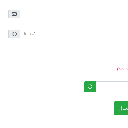
د شد)
سال