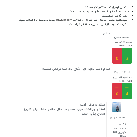
- نشانی ایمیل شما منتشر نخواهد شد.
- لطفا دیدگاهتان تا حد امکان مربوط به مطلب باشد.
- لطفا فارسی بنویسید.
- میخواهید عکس خودتان کنار نظرتان باشد؟ به
gravatar.com
بروید و عکستان را اضافه کنید.
- نظرات شما بعد از تایید مدیریت منتشر خواهد شد
سلام
محمد حسن
جمعه 11 شهریور
1401 - 21:30
0
3
سلام وقت بخیر. ایا امکان پرداخت درمحل هست؟
رضا آتش بیگ
سه شنبه 8 شهریور
1401 - 06:03
0
4
سلام و عرض ادب
امکان پرداخت درب محل در حال حاضر فقط برای شیراز
امکان پذیر است
محمد مهدی
رجبی
سه شنبه 8
شهریور 1401 -
15:21