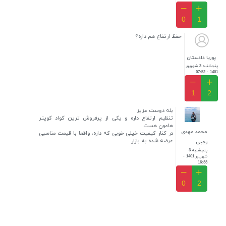
0
1
حفظ ارتفاع هم داره؟
پوریا دادستان
پنجشنبه 3 شهریور
1401 - 07:52
1
2
بله دوست عزیز
تنظیم ارتفاع داره و یکی از پرفروش ترین کواد کوپتر
هامون هست
محمد مهدی
در کنار کیفیت خیلی خوبی که داره، واقعا با قیمت مناسبی
عرضه شده به بازار
رجبی
پنجشنبه 3
شهریور 1401 -
16:33
0
2