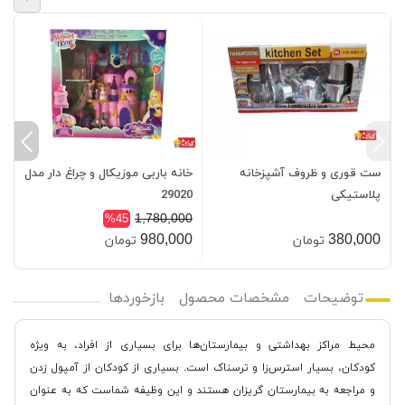
ست قوری و ظروف آشپزخانه
خانه باربی موزیکال و چراغ دار مدل
س
پلاستیکی
29020
1
0
1,780,000
%45
0
980,000
380,000
تومان
تومان
توضیحات
مشخصات محصول
بازخوردها
محیط مراکز بهداشتی و بیمارستان‌ها برای بسیاری از افراد، به ویژه
کودکان، بسیار استرس‌زا و ترسناک است. بسیاری از کودکان از آمپول زدن
و مراجعه به بیمارستان گریزان هستند و این وظیفه شماست که به عنوان