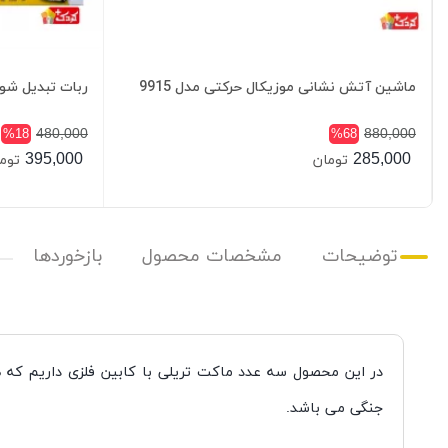
ماشین آتش نشانی موزیکال حرکتی مدل 9915
ربات تبدیل شون
480,000
880,000
%18
%68
395,000
285,000
تومان
توم
توضیحات
مشخصات محصول
بازخوردها
در این محصول سه عدد ماکت تریلی با کابین فلزی داریم که 
جنگی می باشد.