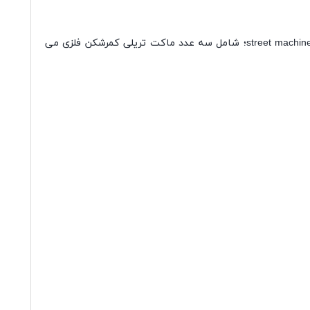
طرفداران زیادی در بین کودکان و به خصوص پسربچه های بالای سه سال دارد. ست تریلی فلزی سه عددی مدل street machine؛ شامل سه عدد ماکت تریلی کمرشکن فلزی می