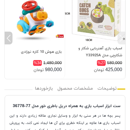
اسباب بازی آهنربایی شکار و
ل
بازی هوش 10 کاره نوزادی
شکارچی مدل Y33925A
پ
0
1,480,000
580,000
%34
%27
0
980,000
425,000
تومان
تومان
توضیحات
مشخصات محصول
بازخوردها
ست ابزار اسباب بازی به همراه دريل باطری خور مدل 77-36778
پسر بچه ها در هر سنی به ابزار و وسایل نجاری علاقه زیادی دارند و این
اسباب بازی ها علاوه بر اینکه خطری برای آن ها ایجاد نمی کند، به پرورش