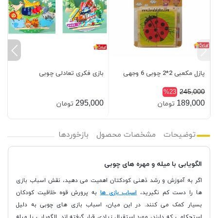
ا
پازل مکعبی 2*2 چوبی 6 وجهی
بازی فکری تعادلی چوبی
آ
0
245,000
%23
0
295,000
189,000
تومان
تومان
توضیحات
مشخصات محصول
بازخوردها
الگویابی با میله و مهره های چوبی
اگر به آموزش و رشد ذهنی کودکتان اهمیت می دهید، نقش اسباب بازی
ها را دست کم نگیرید،
اسباب بازی ها
به پرورش قوه خلاقیت کودکان
بسیار کمک می کنند. در این میان، اسباب بازی های چوبی به دلیل
استحکامی که دارند، مورد استقبال زیادی قرار گرفته اند. الگویابی با میله