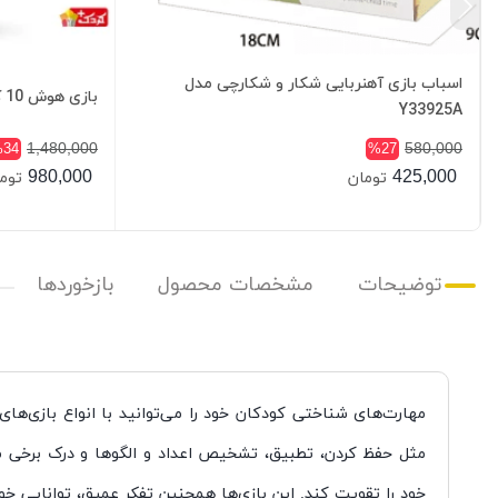
اسباب بازی آهنربایی شکار و شکارچی مدل
بازی هوش 10 کاره نوزادی
Y33925A
1,480,000
580,000
34
%27
980,000
425,000
تومان
توم
توضیحات
مشخصات محصول
بازخوردها
مهارت‌های شناختی کودکان خود را می‌توانید با انواع بازی‌های
مثل حفظ کردن، تطبیق، تشخیص اعداد و الگوها و درک برخی مف
خود را تقویت کند. این بازی‌ها همچنین تفکر عمیق، توانایی خوان