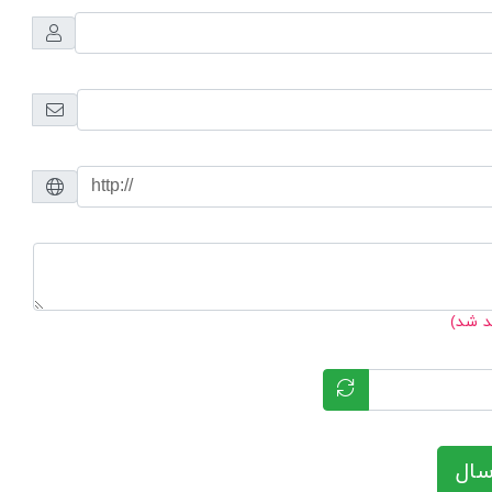
د شد)
سال