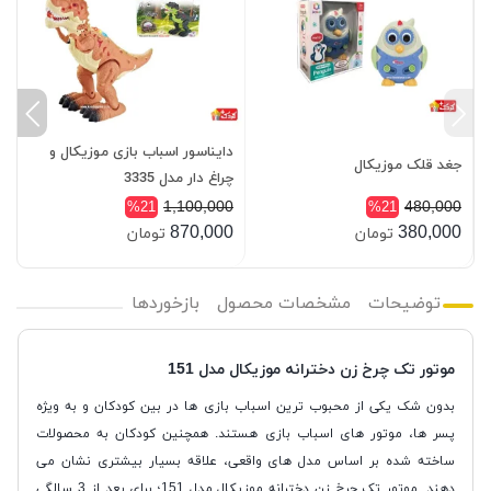
دایناسور اسباب بازی موزیکال و
ه
جغد قلک موزیکال
چراغ دار مدل 3335
پ
0
1,100,000
480,000
%21
%21
0
870,000
380,000
تومان
تومان
توضیحات
مشخصات محصول
بازخوردها
موتور تک چرخ زن دخترانه موزيكال مدل 151
بدون شک یکی از محبوب ترین اسباب بازی ها در بین کودکان و به ویژه
پسر ها، موتور های اسباب بازی هستند. همچنین کودکان به محصولات
ساخته شده بر اساس مدل های واقعی، علاقه بسیار بیشتری نشان می
دهند. موتور تک چرخ زن دخترانه موزيكال مدل 151؛ برای بعد از 3 سالگی